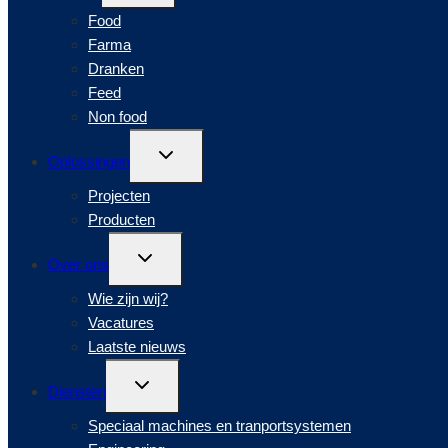
Food
Farma
Dranken
Feed
Non food
Toggle
Oplossingen
submenu
Projecten
Producten
Toggle
Over ons
submenu
Wie zijn wij?
Vacatures
Laatste nieuws
Toggle
Diensten
submenu
Speciaal machines en tranportsystemen