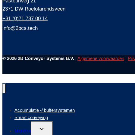
Pasteurweg 21
2371 DW Roelofarendsveen
+31 (0)71 737 00 14
info@2bcs.tech
© 2026 2B Conveyor Systems B.V.
|
Algemene voorwaarden
|
Pri
Accumulatie -/ buffersystemen
Smart conveying
Toggle
Markten
submenu