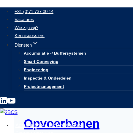
Doorgaan
+31 (0)71 737 00 14
naar
Vacatures
inhoud
Wie zijn wij?
Kennisdossiers
Diensten
Opvoerbanen
Accumulatie -/ Buffersystemen
Smart Conveying
Engineering
Inspectie & Onderdelen
Projectmanagement
Opvoerbanen
Accumulatie -/ buffersystemen