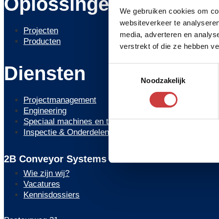
Oplossingen
We gebruiken cookies om cont
websiteverkeer te analyseren
Projecten
media, adverteren en analys
Producten
verstrekt of die ze hebben v
Diensten
Toestemmingsselectie
Noodzakelijk
Projectmanagement
Engineering
Speciaal machines en tranportsystemen
Inspectie & Onderdelen
2B Conveyor Systems B.V.
Wie zijn wij?
Vacatures
Kennisdossiers